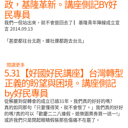
政，基隆革新。講座側記BY好
民專員
我們一但站出來，就不會退回去了 ▏基隆青年陣線成立宣
言 2014.09.13
「甚麼都往台北跑，連社運都跑去台北」
閱讀更多
關於6.14【好國好民講座】青年新政，基隆革新。
5.31【好國好民講座】台灣轉型
講座側記BY好民專員
正義的盼望與困境。講座側記
by好民專員
從解嚴到促轉會的成立已過31年，我們真的好好的嗎?
真的如同那句「只要懂得笑，就不會恨了。」我們真的好好
的嗎?真的可以「歡慶二二八連假，遊樂園票券買一送一!」
或許我們只是閉起眼睛假裝那些傷痛不在罷了。