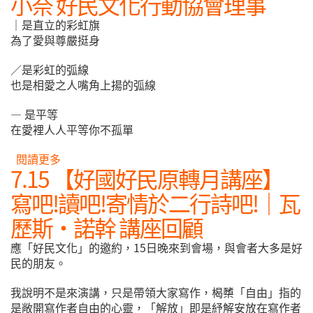
小奈 好民文化行動協會理事
｜是直立的彩虹旗
為了愛與尊嚴挺身
／是彩虹的弧線
也是相愛之人嘴角上揚的弧線
— 是平等
在愛裡人人平等你不孤單
閱讀更多
關於7.15 【好國好民原轉月講座】寫吧!讀吧!寄情
7.15 【好國好民原轉月講座】
於二行詩吧!｜瓦歷斯·諾幹 講座隨寫心得／黃小奈
好民文化行動協會理事
寫吧!讀吧!寄情於二行詩吧!｜瓦
歷斯·諾幹 講座回顧
應「好民文化」的邀約，15日晚來到會場，與會者大多是好
民的朋友。
我說明不是來演講，只是帶領大家寫作，楬櫫「自由」指的
是敞開寫作者自由的心靈，「解放」即是紓解安放在寫作者