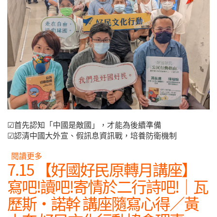
☑首先認知「中國是敵國」，才能為後續準備
☑認清中國大外宣、假訊息資訊戰，培養防衛機制
閱讀更多
關於2022.06.25【好國好民講座】《公民行動指
7.15 【好國好民原轉月講座】
南》： 遇到戰爭如何保護自己、守護台灣
寫吧!讀吧!寄情於二行詩吧!｜瓦
歷斯·諾幹 講座隨寫心得／黃