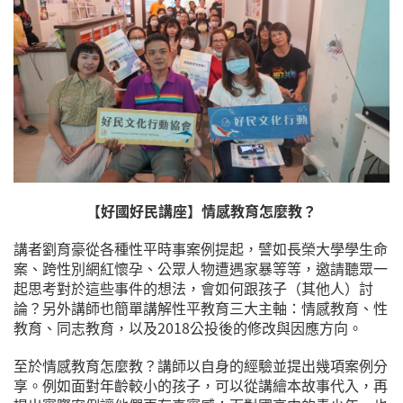
【好國好民講座】情感教育怎麼教？
講者劉育豪從各種性平時事案例提起，譬如長榮大學學生命
案、跨性別網紅懷孕、公眾人物遭遇家暴等等，邀請聽眾一
起思考對於這些事件的想法，會如何跟孩子（其他人）討
論？另外講師也簡單講解性平教育三大主軸：情感教育、性
教育、同志教育，以及2018公投後的修改與因應方向。
至於情感教育怎麼教？講師以自身的經驗並提出幾項案例分
享。例如面對年齡較小的孩子，可以從講繪本故事代入，再