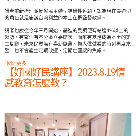
講者重新梳理並反省民主轉型結構性難題，認為現在最迫切
的角色就是忠誠台灣利益的本土在野監督政黨。
講者也說從今年三月開始，基進的民調便有站穩4%以上的
趨勢，有望佔有不分區立委席次，而唯有基進成為本土的第
二隻腳，未來民眾若有喜新厭舊、換人做做看的時刻再度來
臨，也不會產生定期改選、定期亡國感的焦慮。
閱讀更多
關於【好國好民講座】在黑暗中動身：基進的政治
【好國好民講座】2023.8.19情
戰略與行動 新書分享會側記
感教育怎麼教？