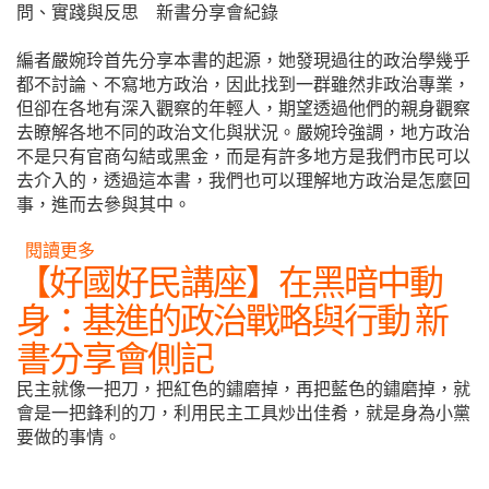
問、實踐與反思 新書分享會紀錄
編者嚴婉玲首先分享本書的起源，她發現過往的政治學幾乎
都不討論、不寫地方政治，因此找到一群雖然非政治專業，
但卻在各地有深入觀察的年輕人，期望透過他們的親身觀察
去瞭解各地不同的政治文化與狀況。嚴婉玲強調，地方政治
不是只有官商勾結或黑金，而是有許多地方是我們市民可以
去介入的，透過這本書，我們也可以理解地方政治是怎麼回
事，進而去參與其中。
閱讀更多
關於【好國好民講座】台灣地方政治讀本：來自青
【好國好民講座】在黑暗中動
年世代的提問、實踐與反思 新書分享會紀錄
身：基進的政治戰略與行動 新
書分享會側記
民主就像一把刀，把紅色的鏽磨掉，再把藍色的鏽磨掉，就
會是一把鋒利的刀，利用民主工具炒出佳肴，就是身為小黨
要做的事情。