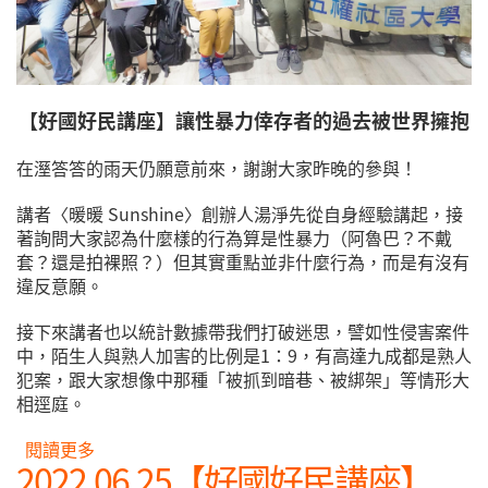
【好國好民講座】讓性暴力倖存者的過去被世界擁抱
在溼答答的雨天仍願意前來，謝謝大家昨晚的參與！
講者〈暖暖 Sunshine〉創辦人湯淨先從自身經驗講起，接
著詢問大家認為什麼樣的行為算是性暴力（阿魯巴？不戴
套？還是拍裸照？）但其實重點並非什麼行為，而是有沒有
違反意願。
接下來講者也以統計數據帶我們打破迷思，譬如性侵害案件
中，陌生人與熟人加害的比例是1：9，有高達九成都是熟人
犯案，跟大家想像中那種「被抓到暗巷、被綁架」等情形大
相逕庭。
閱讀更多
關於【好國好民講座】2023.7.28讓性暴力倖存者的
2022.06.25【好國好民講座】
過去被世界擁抱