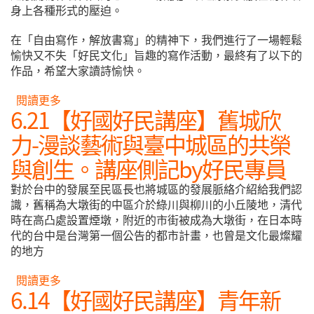
身上各種形式的壓迫。
在「自由寫作，解放書寫」的精神下，我們進行了一場輕鬆
愉快又不失「好民文化」旨趣的寫作活動，最終有了以下的
作品，希望大家讀詩愉快。
閱讀更多
關於7.15 【好國好民原轉月講座】寫吧!讀吧!寄情
6.21【好國好民講座】舊城欣
於二行詩吧!｜瓦歷斯·諾幹 講座回顧
力-漫談藝術與臺中城區的共榮
與創生。講座側記by好民專員
對於台中的發展至民區長也將城區的發展脈絡介紹給我們認
識，舊稱為大墩街的中區介於綠川與柳川的小丘陵地，清代
時在高凸處設置煙墩，附近的市街被成為大墩街，在日本時
代的台中是台灣第一個公告的都市計畫，也曾是文化最燦耀
的地方
閱讀更多
關於6.21【好國好民講座】舊城欣力-漫談藝術與臺
6.14【好國好民講座】青年新
中城區的共榮與創生。講座側記by好民專員