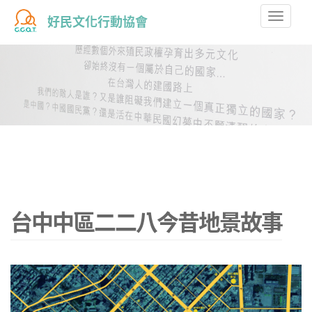
Toggle
好民文化行動協會
naviga
台中中區二二八今昔地景故事