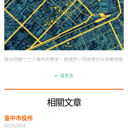
藉由回顧二二八事件的歷史，邀請您一同來探訪台中舊城區
的地景。
站在我們生活的這塊土地上，探尋城市的故事與記憶。
看更多
不斷挖掘、保存並豐富在地歷史，以及每個人的參與，都能
創造、活化屬於我們的文化。
相關文章
如同楊翠老師所言：「一座城市、一座島嶼的藝文美學與自
由人權的深刻理念，唯有靠市民，靠我們自己。」
讓我們找到回家的路。
臺中市役所
02/25/2019