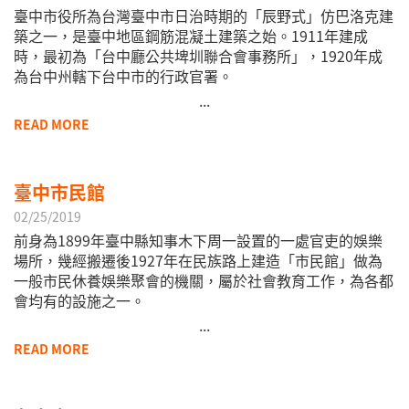
臺中市役所為台灣臺中市日治時期的「辰野式」仿巴洛克建
築之一，是臺中地區鋼筋混凝土建築之始。1911年建成
時，最初為「台中廳公共埤圳聯合會事務所」，1920年成
參考資料
為台中州轄下台中市的行政官署。
...
二二八事件紀念基金會-台中市重大事件
READ MORE
臺中市民館
02/25/2019
前身為1899年臺中縣知事木下周一設置的一處官吏的娛樂
場所，幾經搬遷後1927年在民族路上建造「市民館」做為
一般市民休養娛樂聚會的機關，屬於社會教育工作，為各都
會均有的設施之一。
...
READ MORE