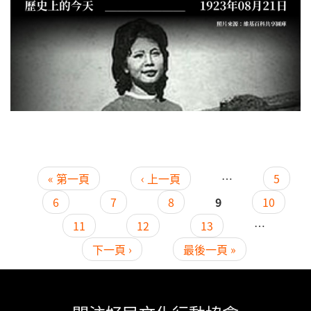
« 第一頁
‹ 上一頁
…
5
頁面
6
7
8
9
10
11
12
13
…
下一頁 ›
最後一頁 »