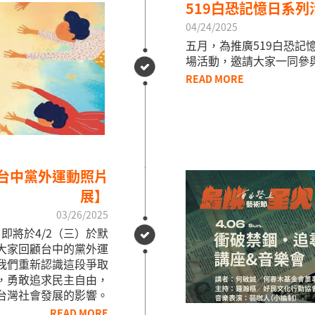
519白恐記憶日系
04/24/2025
五月，為推廣519白恐
場活動，邀請大家一同參
READ MORE
：台中黨外運動照片
展】
03/26/2025
即將於4/2（三）於默
大家回顧台中的黨外運
我們重新認識這段爭取
，勇敢追求民主自由，
台灣社會發展的影響。
READ MORE