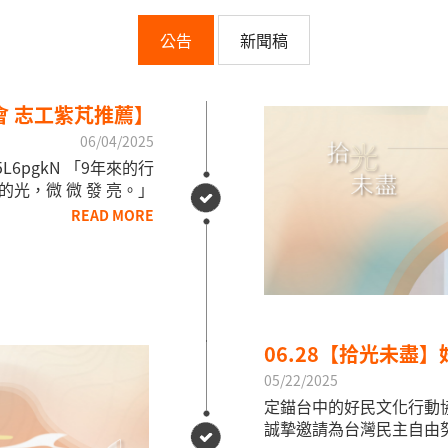
公告
新聞稿
會 志工紫芃推薦】
06/04/2025
5L6pgkN 「9年來的行
光，微 微 發 亮。」
READ MORE
06.28【拾光未盡
05/22/2025
定錨台中的好民文化行動
誠摯邀請為台灣民主自由