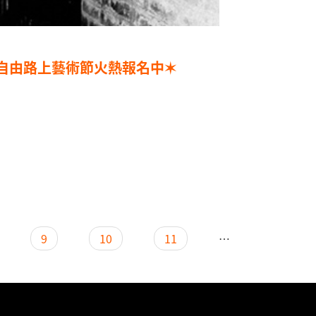
自由路上藝術節火熱報名中✶
9
10
11
…