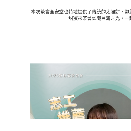
本次茶會全安堂也特地提供了傳統的太陽餅，邀
甜蜜 ​ 來茶會認識台灣之光，