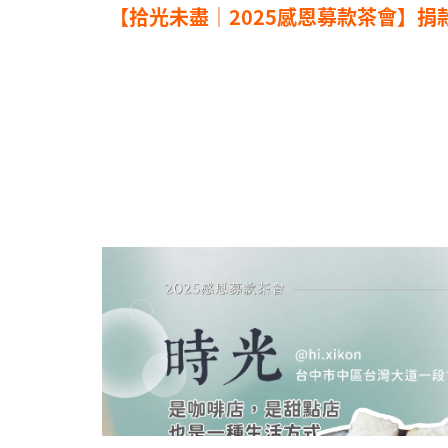
【拾光未盡｜2025感恩募款茶會】捐款