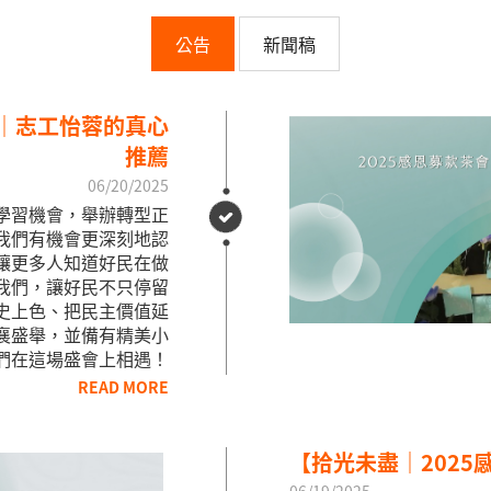
公告
新聞稿
會｜志工怡蓉的真心
推薦
06/20/2025
學習機會，舉辦轉型正
我們有機會更深刻地認
讓更多人知道好民在做
我們，讓好民不只停留
歷史上色、把民主價值延
襄盛舉，並備有精美小
們在這場盛會上相遇！
READ MORE
【拾光未盡｜2025