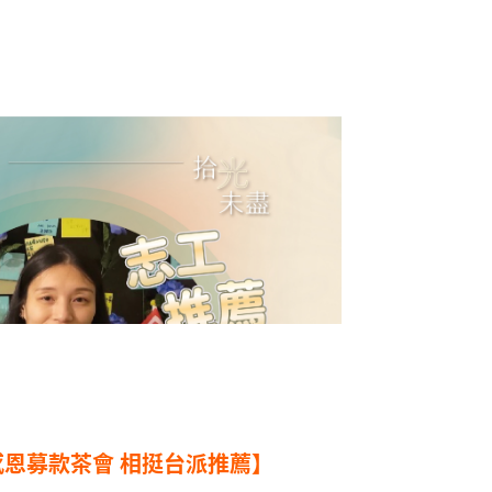
感恩募款茶會 相挺台派推薦】 ​