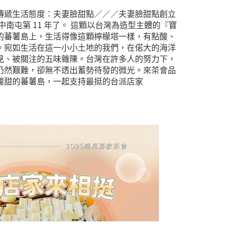
遞生活態度：夫妻臉甜點／／／ ​ 夫妻臉甜點創立
中南屯第 11 年了。 這顆以台灣為造型主體的『寶
的蕃薯島上，生活得像這顆檸檬塔一樣，有點酸、
 ​ 宛如生活在這一小小土地的我們，在偌大的海洋
見、被關注的五味雜陳。台灣在許多人的努力下，
然艱難，卻無不透出蓄勢待發的微光。 ​ 來茶會品
酸甜的蕃薯島，一起支持最挺的台派店家