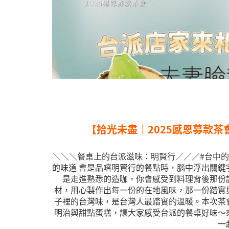
【拾光未盡｜2025感恩募款茶
＼＼＼餐桌上的台派滋味：明賢行／／／ ​#台中的
的味道 會是品嚐明賢行的餐點時，腦中浮出關鍵
是走進熟悉的造咖，你會感受到料理背後那份
材，用心製作出每一份的在地風味，那一份踏實
子裡的台灣味，是台灣人最踏實的溫暖。 ​ 本次
明治與甜點蛋糕，讓大家感受台派的餐桌好味～ ​
一