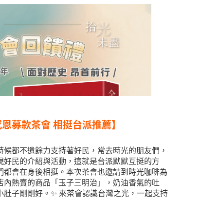
感恩募款茶會 相挺台派推薦】
時候都不遺餘力支持著好民，常去時光的朋友們，
現好民的介紹與活動，這就是台派默默互挺的方
都會在身後相挺。 ​ 本次茶會也邀請到時光咖啡為
店內熱賣的商品「玉子三明治」，奶油香氣的吐
肚子剛剛好。 ​ ✨ 來茶會認識台灣之光，一起支持