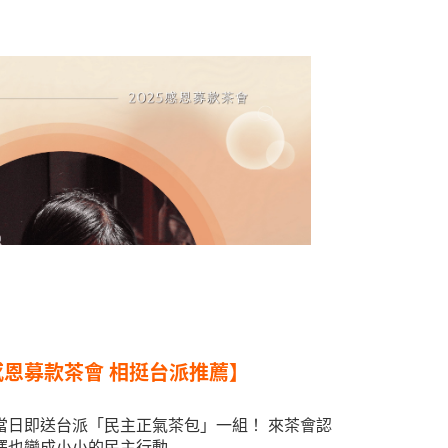
感恩募款茶會 相挺台派推薦】
當日即送台派「民主正氣茶包」一組！ 來茶會認
擇也變成小小的民主行動