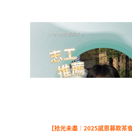
【拾光未盡｜2025感恩募款茶會