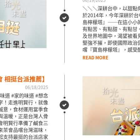
06/19/2025
＼＼＼深耕台中，以甜點傳
於2014年，今年深耕於台
島檸檬塔』——在這小小
有點苦、有點甜、有點甘。
及世界地圖中，渴望被看
堅強不摧，即使國際政治仍
嚐『寶島檸檬塔』，感受
READ MORE
會 相挺台派推薦】
06/18/2025
味道 #家的味道 #想念
字！走進明賢行，就像
誠意，食材運用當季食
與溫暖，正是台灣人骨
茶會明賢行準備了鹹食三
 來茶會品嚐台灣滋味，
起支持最挺的台派店家