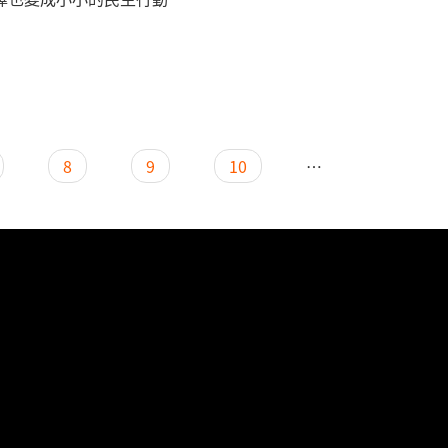
8
9
10
…