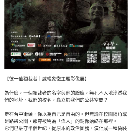
【彼一仙獨裁者｜威權象徵主題影像展】
為什麼，一個獨裁者的名字與他的臉龐，無孔不入地滲透我
們的地址、我們的校名，矗立於我們的公共空間？
走在台中街頭，你以為自己是自由的。但無論在校園隅角或
是路邊公園，那尊被稱為「偉人」的銅像始終在那裡。
它們已駐守半個世紀，從原本的政治圖騰，演化成一種偽裝