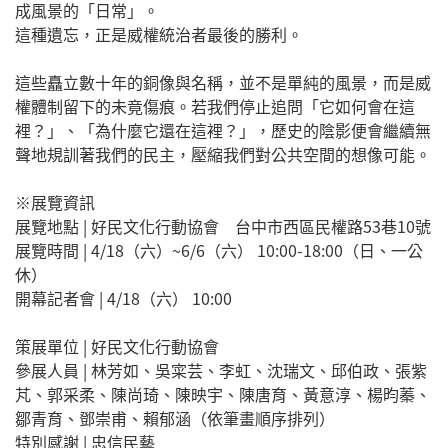
成風景的「日常」。
這種遺忘，正是威權統治者最後的勝利。
這些矗立數十年的銅像與名稱，並不是單純的風景，而是威
權體制留下的未竟傷痕。若我們停止追問「它如何會在這
裡？」、「為什麼它還在這裡？」，歷史的陰影便會繼續無
聲地規訓著我們的民主，壓縮我們對公共空間的想像可能。
※展覽資訊
展覽地點 | 好民文化行動協會 台中市西區民權路53巷10號
展覽時間 | 4/18（六）~6/6（六） 10:00-18:00（日、一公
休）
開幕記者會 | 4/18（六） 10:00
策展單位 | 好民文化行動協會
參展人員 | 林芳如、吳寀芸、李虹、沈瑞文、邱伯政、張紫
芃、郭采柔、陳尚琦、陳映宇、陳唐育、黃意淳、楊昀蓁、
鄒青育、鄧崇甫、賴郁涵（依筆畫順序排列）
特別感謝 | 忠信民藝