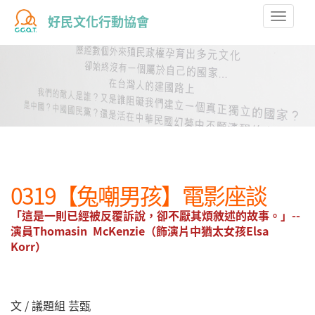
Toggle
好民文化行動協會
naviga
0319【兔嘲男孩】電影座談
「這是一則已經被反覆訴說，卻不厭其煩敘述的故事。」--
演員Thomasin McKenzie（飾演片中猶太女孩Elsa
Korr）
文 / 議題組 芸甄