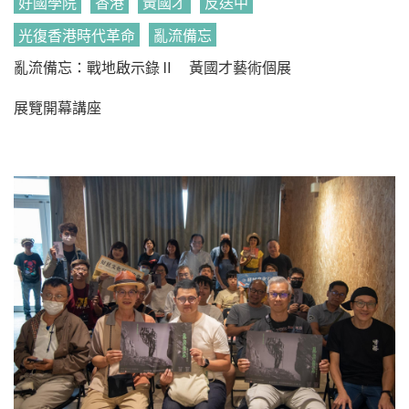
好國學院
香港
黃國才
反送中
光復香港時代革命
亂流備忘
亂流備忘：戰地啟示錄Ⅱ 黃國才藝術個展
展覽開幕講座