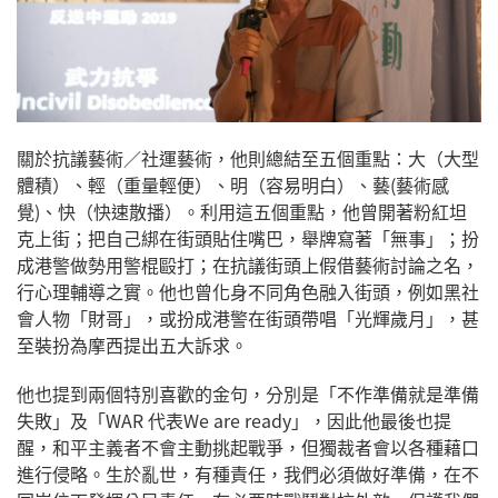
關於抗議藝術／社運藝術，他則總結至五個重點：大（大型
體積）、輕（重量輕便）、明（容易明白）、藝(藝術感
覺)、快（快速散播）。利用這五個重點，他曾開著粉紅坦
克上街；把自己綁在街頭貼住嘴巴，舉牌寫著「無事」；扮
成港警做勢用警棍毆打；在抗議街頭上假借藝術討論之名，
行心理輔導之實。他也曾化身不同角色融入街頭，例如黑社
會人物「財哥」，或扮成港警在街頭帶唱「光輝歲月」，甚
至裝扮為摩西提出五大訴求。
他也提到兩個特別喜歡的金句，分別是「不作準備就是準備
失敗」及「WAR 代表We are ready」，因此他最後也提
醒，和平主義者不會主動挑起戰爭，但獨裁者會以各種藉口
進行侵略。生於亂世，有種責任，我們必須做好準備，在不