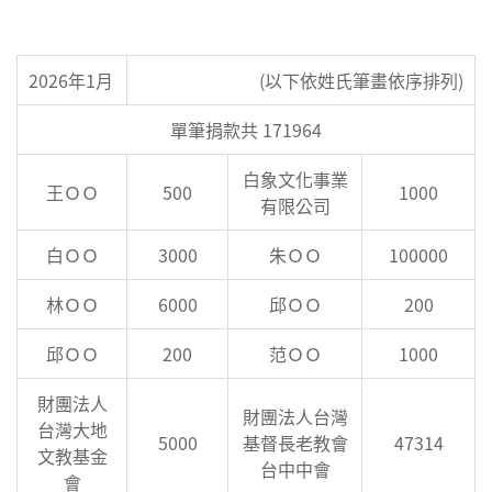
2026年1月
(以下依姓氏筆畫依序排列)
單筆捐款共 171964
白象文化事業
王ＯＯ
500
1000
有限公司
白ＯＯ
3000
朱ＯＯ
100000
林ＯＯ
6000
邱ＯＯ
200
邱ＯＯ
200
范ＯＯ
1000
財團法人
財團法人台灣
台灣大地
5000
基督長老教會
47314
文教基金
台中中會
會