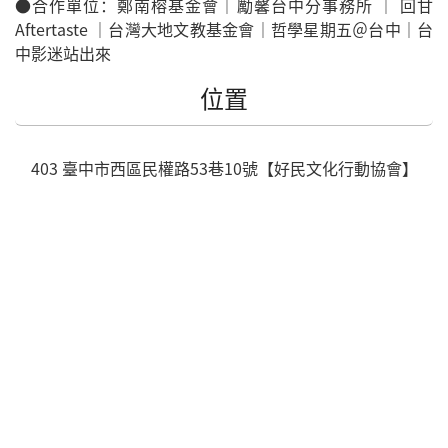
●合作單位：鄭南榕基金會｜勵馨台中分事務所 ｜ 回甘
Aftertaste ｜台灣大地文教基金會｜哲學星期五＠台中｜台
中影迷站出來
位置
403
臺中市
西區
民權路53巷10號【好民文化行動協會】