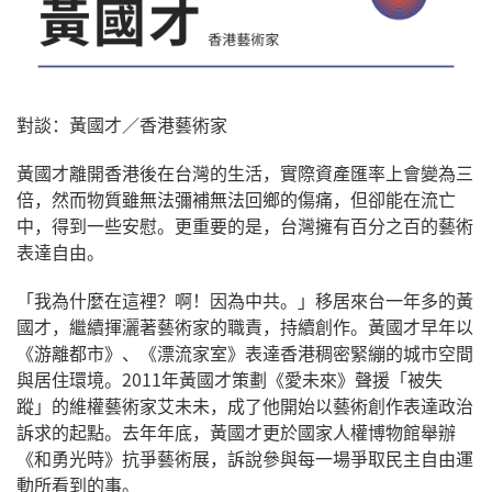
對談：黃國才／香港藝術家
黃國才離開香港後在台灣的生活，實際資產匯率上會變為三
倍，然而物質雖無法彌補無法回鄉的傷痛，但卻能在流亡
中，得到一些安慰。更重要的是，台灣擁有百分之百的藝術
表達自由。
「我為什麼在這裡？啊！因為中共。」移居來台一年多的黃
國才，繼續揮灑著藝術家的職責，持續創作。黃國才早年以
《游離都市》、《漂流家室》表達香港稠密緊繃的城市空間
與居住環境。2011年黃國才策劃《愛未來》聲援「被失
蹤」的維權藝術家艾未未，成了他開始以藝術創作表達政治
訴求的起點。去年年底，黃國才更於國家人權博物館舉辦
《和勇光時》抗爭藝術展，訴說參與每一場爭取民主自由運
動所看到的事。