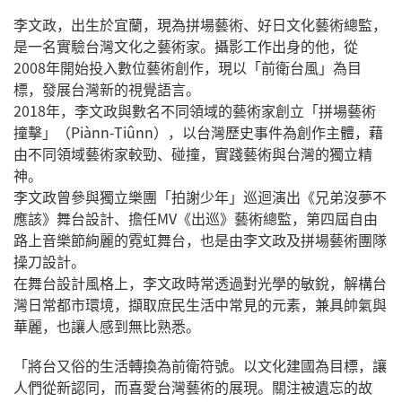
李文政，出生於宜蘭，現為拼場藝術、好日文化藝術總監，
是一名實驗台灣文化之藝術家。攝影工作出身的他，從
2008年開始投入數位藝術創作，現以「前衛台風」為目
標，發展台灣新的視覺語言。
2018年，李文政與數名不同領域的藝術家創立「拼場藝術
撞擊」（Piànn-Tiûnn），以台灣歷史事件為創作主體，藉
由不同領域藝術家較勁、碰撞，實踐藝術與台灣的獨立精
神。
李文政曾參與獨立樂團「拍謝少年」巡迴演出《兄弟沒夢不
應該》舞台設計、擔任MV《出巡》藝術總監，第四屆自由
路上音樂節絢麗的霓虹舞台，也是由李文政及拼場藝術團隊
操刀設計。
在舞台設計風格上，李文政時常透過對光學的敏銳，解構台
灣日常都市環境，擷取庶民生活中常見的元素，兼具帥氣與
華麗，也讓人感到無比熟悉。
「將台又俗的生活轉換為前衛符號。以文化建國為目標，讓
人們從新認同，而喜愛台灣藝術的展現。關注被遺忘的故