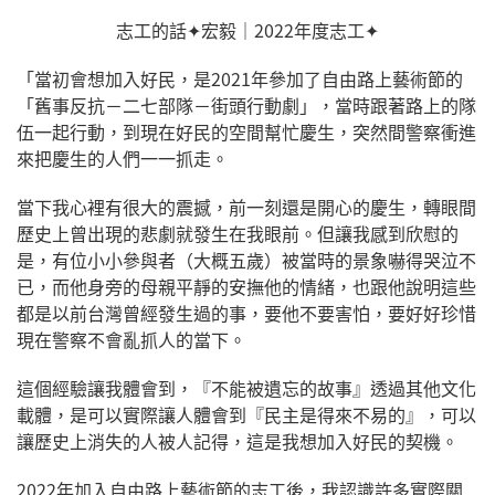
志工的話✦宏毅｜2022年度志工✦
「當初會想加入好民，是2021年參加了自由路上藝術節的
「舊事反抗－二七部隊－街頭行動劇」，當時跟著路上的隊
伍一起行動，到現在好民的空間幫忙慶生，突然間警察衝進
來把慶生的人們一一抓走。​
當下我心裡有很大的震撼，前一刻還是開心的慶生，轉眼間
歷史上曾出現的悲劇就發生在我眼前。但讓我感到欣慰的
是，有位小小參與者（大概五歲）被當時的景象嚇得哭泣不
已，而他身旁的母親平靜的安撫他的情緒，也跟他說明這些
都是以前台灣曾經發生過的事，要他不要害怕，要好好珍惜
現在警察不會亂抓人的當下。​
這個經驗讓我體會到，『不能被遺忘的故事』透過其他文化
載體，是可以實際讓人體會到『民主是得來不易的』，可以
讓歷史上消失的人被人記得，這是我想加入好民的契機。​
2022年加入自由路上藝術節的志工後，我認識許多實際關