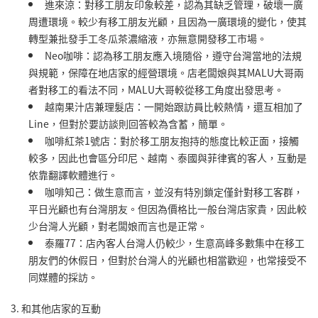
進來涼：對移工朋友印象較差，認為其缺乏管理，破壞一廣
周遭環境。較少有移工朋友光顧，且因為一廣環境的變化，使其
轉型兼批發手工冬瓜茶濃縮液，亦無意開發移工市場。
Neo咖啡：認為移工朋友應入境隨俗，遵守台灣當地的法規
與規範，保障在地店家的經營環境。店老闆娘與其MALU大哥兩
者對移工的看法不同，MALU大哥較從移工角度出發思考。
越南果汁店兼理髮店：一開始跟訪員比較熱情，還互相加了
Line，但對於要訪談則回答較為含蓄，簡單。
咖啡紅茶1號店：對於移工朋友抱持的態度比較正面，接觸
較多，因此也會區分印尼、越南、泰國與菲律賓的客人，互動是
依靠翻譯軟體進行。
咖啡知己：做生意而言，並沒有特別鎖定僅針對移工客群，
平日光顧也有台灣朋友。但因為價格比一般台灣店家貴，因此較
少台灣人光顧，對老闆娘而言也是正常。
泰羅77：店內客人台灣人仍較少，生意高峰多數集中在移工
朋友們的休假日，但對於台灣人的光顧也相當歡迎，也常接受不
同媒體的採訪。
3. 和其他店家的互動