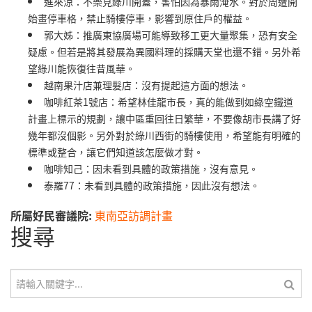
進來涼：不樂見綠川開蓋，害怕因為暴雨淹水。對於周遭開
始畫停車格，禁止騎樓停車，影響到原住戶的權益。
郭大姊：推廣東協廣場可能導致移工更大量聚集，恐有安全
疑慮。但若是將其發展為異國料理的採購天堂也還不錯。另外希
望綠川能恢復往昔風華。
越南果汁店兼理髮店：沒有提起這方面的想法。
咖啡紅茶1號店：希望林佳龍市長，真的能做到如綠空鐵道
計畫上標示的規劃，讓中區重回往日繁華，不要像胡市長講了好
幾年都沒個影。另外對於綠川西街的騎樓使用，希望能有明確的
標準或整合，讓它們知道該怎麼做才對。
咖啡知己：因未看到具體的政策措施，沒有意見。
泰羅77：未看到具體的政策措施，因此沒有想法。
所屬好民審議院:
東南亞訪調計畫
搜尋
搜尋