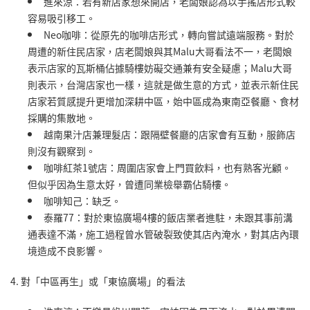
進來涼：若有新店家想來開店，老闆娘認為以手搖店形式較
容易吸引移工。
Neo咖啡：從原先的咖啡店形式，轉向嘗試遠端服務。對於
周遭的新住民店家，店老闆娘與其Malu大哥看法不一，老闆娘
表示店家的瓦斯桶佔據騎樓妨礙交通兼有安全疑慮；Malu大哥
則表示，台灣店家也一樣，這就是做生意的方式，並表示新住民
店家若質感提升更增加深耕中區，始中區成為東南亞餐廳、食材
採購的集散地。
越南果汁店兼理髮店：跟隔壁餐廳的店家會有互動，服飾店
則沒有觀察到。
咖啡紅茶1號店：周圍店家會上門買飲料，也有熟客光顧。
但似乎因為生意太好，曾遭同業檢舉霸佔騎樓。
咖啡知己：缺乏。
泰羅77：對於東協廣場4樓的飯店業者進駐，未跟其事前溝
通表達不滿，施工過程曾水管破裂致使其店內淹水，對其店內環
境造成不良影響。
4. 對「中區再生」或「東協廣場」的看法