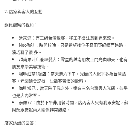
2. 店家與客人的互動
組員觀察的視角：
進來涼：有三組台灣散客，移工不會注意到進來涼。
Neo咖啡：時間較晚，只是希望找位子寫田野紀錄而路過，
湊巧聊了很 多。
越南果汁店兼理髮店：零星的越南朋友上門光顧聊天，也有
朋友來學美容技術。
咖啡紅茶1號店：當天週六下午，光顧的人似乎多為台灣熟
客，老闆娘會記得一些熟客習慣的飲料。
咖啡知己：當天除了我之外，還有三名台灣客人光顧，似乎
也是店內常客。
泰羅77：由於下午非用餐時間，店內客人只有我跟安妮，蘇
阿姨跟安妮兩人關係非常熱絡。
店家訪談的回答：