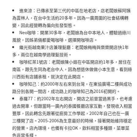
進來涼：已傳承至第三代的中區在地老店，店老闆娘蘇阿姨
為雲林人，在台中生活約20多年。因為一廣周圍的社會結構轉
變，因此經營轉為偏向批發型態。
Neo咖啡：開業30多年，老闆娘為台中本地人，體驗過綠川
風貌，因姊弟倆都愛喝咖啡，選擇開咖啡店。
繼光街越南果汁店兼理髮廳：老闆娘梅梅與樂樂開店快1年
多，兩位在越南學過理髮技術。
咖啡紅茶1號店：老闆娘陳小姐在中區開店約1年多，居住在
南區，跟先生同為老台中人，因為想退休做做小本生意，看到綠
川西街有店鋪承租，就決定在此開店。
咖啡知己：約2000年左右來到台灣，在東協廣場二樓與成功
路分別各開一間店，成功路上的咖啡知己為2016初開的。
泰羅77：約2002年左右開店，開店之前曾當過黑手，也考慮
過去開車，但跟當時一廣內的泰國餐廳店家互動，發現收入相當
豐厚，因此轉念先跟著從廚房工作學起，2002年自己也在一廣
三樓開了店。2005-2006為生意最好的時候，接著開始維持穩定
的營業。店內環境，也備有卡拉OK，飲料相當多種類，菜單菜
色非常多樣。