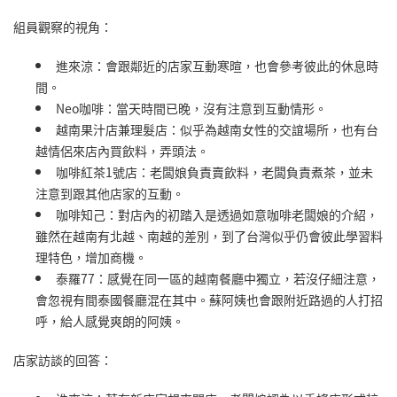
組員觀察的視角：
進來涼：會跟鄰近的店家互動寒暄，也會參考彼此的休息時
間。
Neo咖啡：當天時間已晚，沒有注意到互動情形。
越南果汁店兼理髮店：似乎為越南女性的交誼場所，也有台
越情侶來店內買飲料，弄頭法。
咖啡紅茶1號店：老闆娘負責賣飲料，老闆負責煮茶，並未
注意到跟其他店家的互動。
咖啡知己：對店內的初踏入是透過如意咖啡老闆娘的介紹，
雖然在越南有北越、南越的差別，到了台灣似乎仍會彼此學習料
理特色，增加商機。
泰羅77：感覺在同一區的越南餐廳中獨立，若沒仔細注意，
會忽視有間泰國餐廳混在其中。蘇阿姨也會跟附近路過的人打招
呼，給人感覺爽朗的阿姨。
店家訪談的回答：