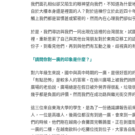
我們面孔相似卻又陌生的眼神望向我們，不知道為什麼
自於大樓本身還是裡面的人？對於這棟佇立於此近四十
觸上我們都是習慣甚或緊密的，然而內在心理我們卻似
於是，我們尋訪與我們一同出現在這裡的台灣朋友，試
裡，重新思索了自己與其他台灣朋友對於東南亞移工的
份子，到看見他們，再到與他們有互動之後，歧視真的
「請問你對一廣的印象是什麼？」
對六年級生來說，國中與高中時期的一廣，是很好逛的
「有點恐怖」是較多人的答案。在綠川廣場上被我們詢
廣場的老伯說，廣場總是在假日被外勞弄得很亂，垃圾
幾乎都是負面的評價。然而我們在成功路與繼光街交界
這三位來自東海大學的學生，是為了一份通識課報告前
人，一位是高雄人，後兩位都沒有到過一廣，會來到一
們的時候，他們剛在越南小食攤買完鵪鶉蛋，正在剝蛋
一廣的二樓，在越南飲料小吃攤位找到位子，大家各自