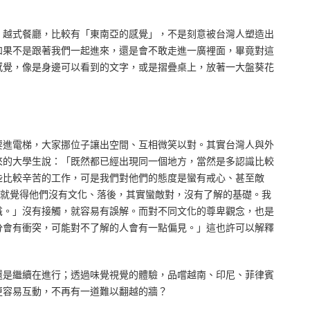
、越式餐廳，比較有「東南亞的感覺」，不是刻意被台灣人塑造出
如果不是跟著我們一起進來，還是會不敢走進一廣裡面，畢竟對這
感覺，像是身邊可以看到的文字，或是摺疊桌上，放著一大盤葵花
要進電梯，大家挪位子讓出空間、互相微笑以對。其實台灣人與外
來的大學生說：「既然都已經出現同一個地方，當然是多認識比較
些比較辛苦的工作，可是我們對他們的態度是蠻有戒心、甚至敵
人就覺得他們沒有文化、落後，其實蠻敵對，沒有了解的基礎。我
識。」沒有接觸，就容易有誤解。而對不同文化的尊卑觀念，也是
分會有衝突，可能對不了解的人會有一點偏見。」這也許可以解釋
還是繼續在進行；透過味覺視覺的體驗，品嚐越南、印尼、菲律賓
更容易互動，不再有一道難以翻越的牆？