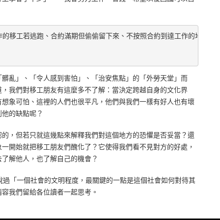
的移工若逃跑、合約滿期但偷偷留下來、不按照合約到達工作的地方回國時會被罰80.000.
「髒亂」、「令人感到害怕」、「治安焦點」的「外勞天堂」而
道，我們對移工朋友有這麼多不了解：當決定跨越自身的文化界
有想象可怕、這裡的人們也很平凡，他們與我們一樣有好人也有壞
到他的缺點呢？
認的，但若只就這幾點來解釋我們對這個地方的恐懼是否妥當？還
象一開始就把移工朋友們醜化了？它使得我們看不見對方的好處，
去了解他人，也了解自己的機會？
i曾經說過「一個社會的文明程度，最關鍵的一點是這個社會如何對待其
請容我們留給各位讀者一起思考。