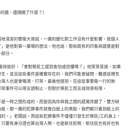
場的牆，還隔開了什麼？）
場地清潔的警衛大哥說，一廣的變化對工作沒有什麼影響，就個人
了」是他對第一廣場的想法，他也說，那些既有的印象與感覺是對
一部分。
看待就好，「會對移民工感到害怕或恐懼嗎？」他笑笑答道，如果
發生，並且這些事件是確實存在的，我們可能會疑問，難道這裡充
台灣人也是會喝酒、打架。最後他提到，在這從事警衛一行的無
打架事件可以用言語制止，但對於移民工而言成效很有限。
不是一時之間形成的，而是因為你與我之間的感覺改變了，雙方缺
白紙，那一廣的犯罪事件就像白紙上的黑點，我們都只看到紙上的
的。」老闆說。而這些犯罪事件不僅僅只發生於移民/工的身上，
，只要有身分證也算台灣人啊，也是新住民啊，新住民也有好也有