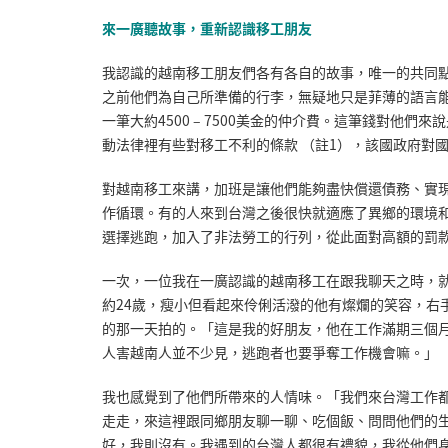
來一廣聽故事，重新認識移工朋友
我認識的越南移工朋友們各有各自的故事，唯一的共同
之前他們為自己所準備的行李，無疑地只是菲薄的語言
一筆大約4500 – 7500美金的仲介費。這筆錢對他
動法律裡有些對移工不利的條款 （註1），該國政府對
對越南移工來講，加班是讓他們能夠盡快償還債務、實
作循環。有的人來到台灣之後很快就適應了異鄉的環境
選擇逃跑，加入了非法勞工的行列，從此面對高額的罰
一次，一位我在一廣認識的越南移工在跟我聊天之時，
約24歲，瘦小但看起來伶俐活潑的他有燦爛的笑容，右
的那一天拍的。「這是我的好朋友，他在工作滿期三個
人害越南人並不少見，逃跑者也要爭奪工作機會嘛。」
我也感覺到了他們所帶來的人情味。「我們來台灣工作
走走，來這裡跟同鄉朋友聊一聊、吃個飯、問問他們的
好，我則沒有。我遇到的台灣人都很有禮貌，我從他們