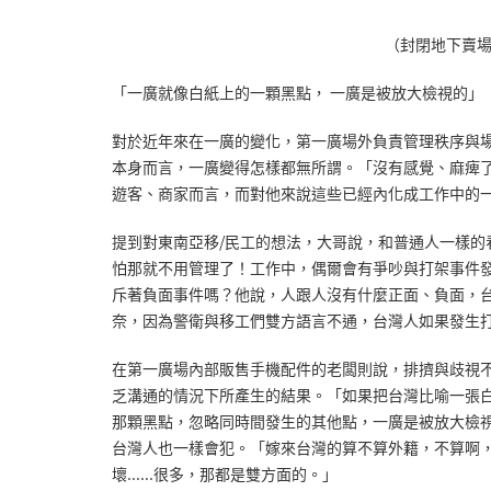
（封閉地下賣
「一廣就像白紙上的一顆黑點， 一廣是被放大檢視的」
對於近年來在一廣的變化，第一廣場外負責管理秩序與
本身而言，一廣變得怎樣都無所謂。「沒有感覺、麻痺
遊客、商家而言，而對他來說這些已經內化成工作中的
提到對東南亞移/民工的想法，大哥說，和普通人一樣的
怕那就不用管理了！工作中，偶爾會有爭吵與打架事件
斥著負面事件嗎？他說，人跟人沒有什麼正面、負面，
奈，因為警衛與移工們雙方語言不通，台灣人如果發生
在第一廣場內部販售手機配件的老闆則說，排擠與歧視
乏溝通的情況下所產生的結果。「如果把台灣比喻一張
那顆黑點，忽略同時間發生的其他點，一廣是被放大檢視
台灣人也一樣會犯。「嫁來台灣的算不算外籍，不算啊
壞......很多，那都是雙方面的。」