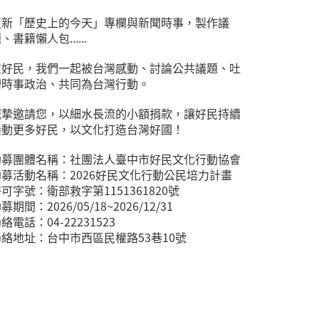
更新「歷史上的今天」專欄與新聞時事，製作議
、書籍懶人包......
在好民，我們一起被台灣感動、討論公共議題、吐
槽時事政治、共同為台灣行動。
誠摯邀請您，以細水長流的小額捐款，讓好民持續
捲動更多好民，以文化打造台灣好國！
勸募團體名稱：社團法人臺中市好民文化行動協會
勸募活動名稱：2026好民文化行動公民培力計畫
可字號：衛部救字第1151361820號
募期間：2026/05/18~2026/12/31
絡電話：04-22231523
聯絡地址：台中市西區民權路53巷10號