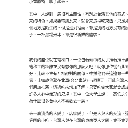
小塑膠椅上聊了起來。
其中一人說到一廣很有主體性，有別於台灣其他的泰式
來的特色。如果要帶朋友來，就會來這裡吃東西，只是
個地方是陌生的。但是進到裡面，都是別的地方沒有的
子、一杯黑糯米冰，都是很新鮮的體驗。
我們的座位就在電梯口，一位包著頭巾的女子推著推車
籍移工的距離並沒有想像的那麼大吧！就像那位從台北
好，比較不會有互相敵對的關係。雖然他們來這邊做一
意，比如說他聚在北車(台北車站)一起聊天，可能台灣
們應該推薦，透過吃來增加了解，只要吃完大家就會認
許多人心中無形的尺規，其中一位大學生說：「高低之
為什麼很多台中人不喜歡去一廣。
來一廣消費的人變了、店家變了，但是人與人的交流，
等國的小吃，台灣人與在台灣的東南亞人之間，會不會