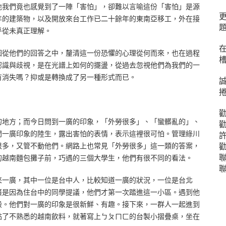
地我們竟也感覺到了一陣「害怕」，卻難以言喻這份「害怕」是源
年的建築物，以及開放來台工作已二十餘年的東南亞移工，外在接
題
乎從未真正理解。
圖從他們的回答之中，釐清這一份恐懼的心理從何而來，也在過程
認識與歧視，是在光譜上如何的擺盪，從過去忽視他們為我們的一
有消失嗎？抑或是轉換成了另一種形式而已。
的地方；而今日問到一廣的印象，「外勞很多」、「蠻髒亂的」、
問一廣印象的陸生，露出害怕的表情，表示這裡很可怕。管理綠川
許
勸
很多，又管不動他們。網路上也常見「外勞很多」這一類的答案，
聯
的越南麵包攤子前，巧遇的三個大學生，他們有很不同的看法。
來一廣，其中一位是台中人，比較知道一廣的狀況，一位是台北
廣是因為住台中的同學提議，他們才第一次踏進這一小區。遇到他
殼。他們對一廣的印象是很新鮮、有趣。接下來，一群人一起進到
點了不熟悉的越南飲料，就著寫上ㄅㄆㄇㄈ的台製小摺疊桌，坐在