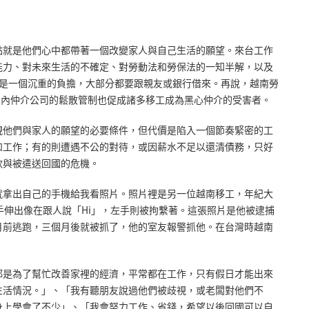
點就是他們心中都帶著一個改變家人與自己生活的願望。來台工作
能力、對未來生活的不確定、對勞動法和勞保法的一知半解，以及
們來說是一個沉重的負擔，大部分都要跟親友或銀行借來。再說，越南勞
國內仲介公司的鬆散管制也促成諸多移工成為黑心仲介的受害者。
現他們與家人的願望的必要條件，但代價是陷入一個節奏緊密的工
和工作；有的則遭遇不公的對待，或因薪水不足以還清債務，只好
款與被遣送回國的危機。
就拿出自己的手機給我看照片。照片裡是另一位越南移工，年紀大
手伸出像在跟人說「Hi」，左手則被拘繫著。這張照片是他被逮捕
月前逃跑，三個月後就被抓了，他的室友報警抓他。在台灣時越南
都是為了幫忙改善家裡的經濟，平常都在工作，只有假日才能出來
生活情況。」、「我有聽朋友說過他們被歧視，或老闆對他們不
身上學會了不少」、「我會努力工作、省錢，希望以後回國可以自