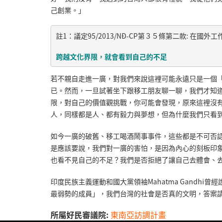
己創業。」
註1：議定95/2013/NĐ-CP第３５條第二款: 在國外工作
跨越文化界限，就會看到自己的不足
若不親自走進一廣，對我們來說這裡可能永遠只是一個
已。然而，一旦試著坐下跟移工朋友聊一聊，我們才知
限，對自己的價值觀挑戰，你可能會發現，原來這裡沒
人，同樣都是人、都有毅力與夢想，但為什麼我們只看
如今一廣的破舊、移工喝酒鬧事事件，這些都是不可否
是應該要說，我們對一廣的害怕，是因為內心的刻板印
也看不見自己的不足？我們是否拒絕了讓自己去體會、
印度民族主義運動和國大黨領袖Mahatma Gandh
最弱勢的成員」，我們台灣的社會是否真的文明，答案
所屬好民審議院:
東南亞訪調計畫