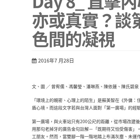
Day 8_ 直
亦或真實？談
色間的凝視
2016年7 月28日
文、圖 ／ 曾宥儒、馮馨瑩、潘琳燕、陳依蓮、陳氏碧泉
「環境上的親密、心理上的陌生」是蘇美智在《外傭：
盾心境。而這段文字若與台灣人面對「第一廣場」的經
第一廣場，與火車站只有200公尺的距離，從市場改建
用那句老掉牙的廣告金句註解－「既期待又怕受傷害」
工朋友。然而，當雙腳一階一階地踏上布滿灰塵、未運