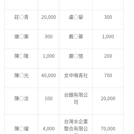
莊○青
20,000
盧○鋆
300
連○薰
300
戴○蓁
1,000
陳○隆
1,000
嚴○憶
200
陳○光
40,000
女中鳴青社
700
台鑌有限公
陳○汝
100
20,000
司
台灣水企畫
陳○燿
4,000
整合有限公
70,000