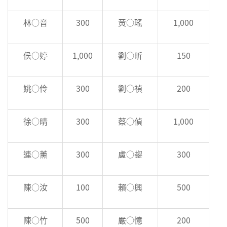
林○音
300
黃○瑤
1,000
侯○婷
1,000
劉○昕
150
姚○伶
300
劉○禎
200
徐○晴
300
蔡○偵
1,000
連○薰
300
盧○鋆
300
陳○汝
100
賴○興
500
陳○竹
500
嚴○憶
200