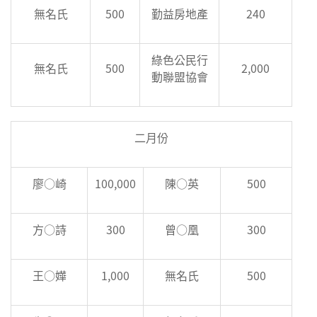
無名氏
500
勤益房地產
240
綠色公民行
無名氏
500
2,000
動聯盟協會
二月份
廖○崎
100,000
陳○英
500
方○詩
300
曾○凰
300
王○嬅
1,000
無名氏
500