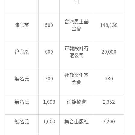
司
台灣民主基
陳○英
500
148,138
金會
正翰設計有
曾○凰
600
20,000
限公司
社教文化基
無名氏
300
230
金會
無名氏
1,693
邵族協會
2,352
無名氏
1,000
集合出版社
3,200