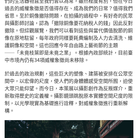
們的生活器物直至我們習以為常，雖然程度有別，但在今日
過去的威權象徵是否值得存在、成為我們的日常？值得我們
省思。至於銅像撤除問題，在拍攝的過程中，有好奇的民眾
與攝影師討論，認為「撤除銅像要花納稅人的錢」因此反對
撤除。但綜觀展覽，我們可以看到這些與當代價值脫節的銅
像在原地駐留，每年政府同樣要耗費編制及人力去清洗、維
護銅像和空間。這也回應今年自由路上藝術節的主題
──「未竟枝葉即是未竟之業」。根據內政部統計，目前臺
中市境內仍有34項威權象徵尚未移除。
於過去的政治規劃，這些巨大的塑像、建築被安排在公眾空
間中，以宏偉的尺度，使人們的身體體感受空間所囿，迫使
大眾只能仰望。而今日，本策展以攝影創作為反叛媒介，重
新取得歷史的定義權。攝影鏡頭跳脫原本實體空間尺度的限
制，以光學現實為基礎進行詮釋，對威權象徵進行重新解
構。