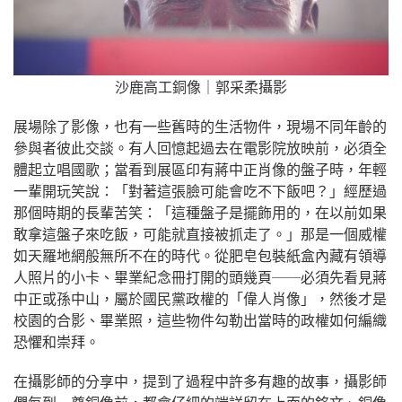
沙鹿高工銅像｜郭采柔攝影
展場除了影像，也有一些舊時的生活物件，現場不同年齡的
參與者彼此交談。有人回憶起過去在電影院放映前，必須全
體起立唱國歌；當看到展區印有蔣中正肖像的盤子時，年輕
一輩開玩笑說：「對著這張臉可能會吃不下飯吧？」經歷過
那個時期的長輩苦笑：「這種盤子是擺飾用的，在以前如果
敢拿這盤子來吃飯，可能就直接被抓走了。」那是一個威權
如天羅地網般無所不在的時代。從肥皂包裝紙盒內藏有領導
人照片的小卡、畢業紀念冊打開的頭幾頁──必須先看見蔣
中正或孫中山，屬於國民黨政權的「偉人肖像」，然後才是
校園的合影、畢業照，這些物件勾勒出當時的政權如何編織
恐懼和崇拜。
在攝影師的分享中，提到了過程中許多有趣的故事，攝影師