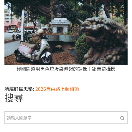
經國園道用黑色垃圾袋包起的銅像｜鄒青育攝影
所屬好民思塾:
2026自由路上藝術節
搜尋
搜尋