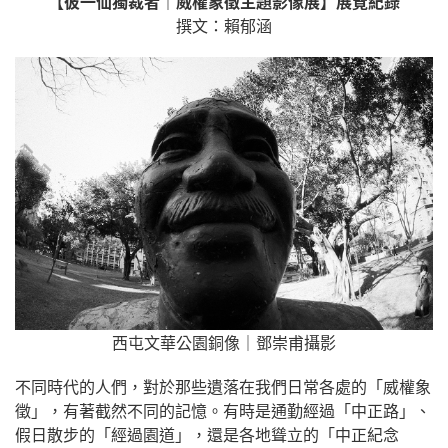
【彼一仙獨裁者｜威權象徵主題影像展】展覽紀錄
撰文：賴郁涵
西屯文華公園銅像​｜鄧崇甫攝影
不同時代的人們，對於那些遺落在我們日常各處的「威權象
徵」，有著截然不同的記憶。有時是通勤經過「中正路」、
假日散步的「經過園道」，還是各地聳立的「中正紀念