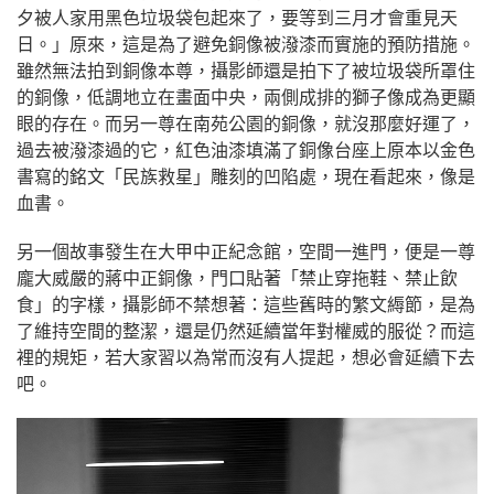
夕被人家用黑色垃圾袋包起來了，要等到三月才會重見天
日。」原來，這是為了避免銅像被潑漆而實施的預防措施。
雖然無法拍到銅像本尊，攝影師還是拍下了被垃圾袋所罩住
的銅像，低調地立在畫面中央，兩側成排的獅子像成為更顯
眼的存在。而另一尊在南苑公園的銅像，就沒那麼好運了，
過去被潑漆過的它，紅色油漆填滿了銅像台座上原本以金色
書寫的銘文「民族救星」雕刻的凹陷處，現在看起來，像是
血書。
另一個故事發生在大甲中正紀念館，空間一進門，便是一尊
龐大威嚴的蔣中正銅像，門口貼著「禁止穿拖鞋、禁止飲
食」的字樣，攝影師不禁想著：這些舊時的繁文縟節，是為
了維持空間的整潔，還是仍然延續當年對權威的服從？而這
裡的規矩，若大家習以為常而沒有人提起，想必會延續下去
吧。