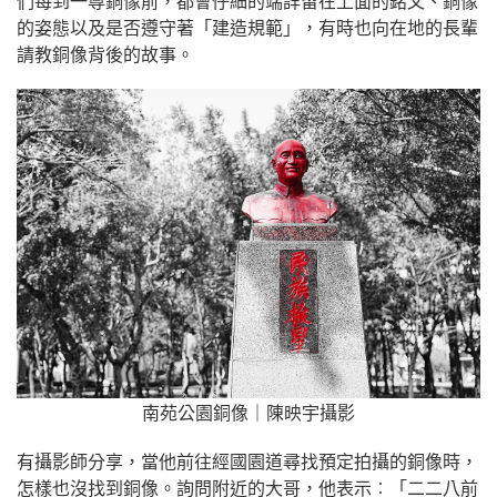
們每到一尊銅像前，都會仔細的端詳留在上面的銘文、銅像
的姿態以及是否遵守著「建造規範」，有時也向在地的長輩
請教銅像背後的故事。
南苑公園銅像｜陳映宇攝影
有攝影師分享，當他前往經國園道尋找預定拍攝的銅像時，
怎樣也沒找到銅像。詢問附近的大哥，他表示︰「二二八前