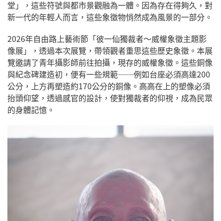
堂」，這些符號與都市景觀融為一體。因為存在得夠久，對
新一代的年輕人而言，這些象徵物悄然成為風景的一部分。
2026年自由路上藝術節「彼一仙獨裁者～威權象徵主題影
像展」，透過本次展覽，帶領觀者重思這些歷史象徵。本展
覽邀請了青年攝影師前往拍攝，現存的威權象徵。這些銅像
與紀念碑建造初，便有一些規範──例如台座必須高達200
公分，上方再塑造約170公分的銅像。高高在上的塑像必須
抬頭仰望，透過感官的設計，使對獨裁者的仰視，成為民眾
的身體記憶。