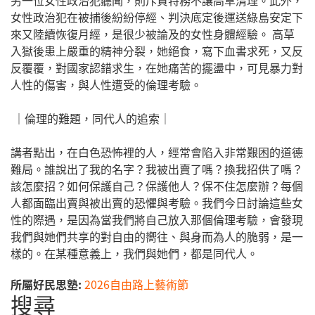
女性政治犯在被捕後紛紛停經、判決底定後運送綠島安定下
來又陸續恢復月經，是很少被論及的女性身體經驗。 高草
入獄後患上嚴重的精神分裂，她絕食，寫下血書求死，又反
反覆覆，對國家認錯求生，在她痛苦的擺盪中，可見暴力對
人性的傷害，與人性遭受的倫理考驗。
｜倫理的難題，同代人的追索｜
講者點出，在白色恐怖裡的人，經常會陷入非常艱困的道德
難局。誰說出了我的名字？我被出賣了嗎？換我招供了嗎？
該怎麼招？如何保護自己？保護他人？保不住怎麼辦？每個
人都面臨出賣與被出賣的恐懼與考驗。我們今日討論這些女
性的際遇，是因為當我們將自己放入那個倫理考驗，會發現
我們與她們共享的對自由的嚮往、與身而為人的脆弱，是一
樣的。在某種意義上，我們與她們，都是同代人。
所屬好民思塾:
2026自由路上藝術節
搜尋