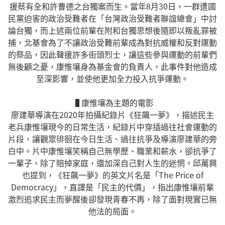
援蔡有全和許曹德之台獨案而生。當年8月30日，一群遭國
民黨迫害的政治受難者在「台灣政治受難者聯誼總會」中討
論台獨，而上述兩位前輩在附和台獨思想後隨即以叛亂罪被
捕，北基會為了不讓政治受難前輩成為對抗威權和反對運動
的祭品，因此聲援許多街頭烈士，讓這些參與運動的前輩們
無後顧之憂，康惟壤身為基金會的負責人，此事件對他造成
至深影響，並使他更加全力投入抗爭運動。
▐ 康惟壤為主題的電影
廖建華導演在2020年拍攝紀錄片《狂飆一夢》，描述民主
老兵康惟壤現今的日常生活，紀錄片中穿插過往社會運動的
片段，讓觀眾徘徊在今日生活、過往抗爭及導演廖建華的旁
白中。片中康惟壤笑稱自己無學歷、職業和薪水，卻抗爭了
一輩子，除了賠掉家庭，還加深自己對人生的迷惘。邱萬興
也提到，《狂飆一夢》的英文片名是「The Price of
Democracy」，直譯是「民主的代價」，指出康惟壤前輩
激烈追求民主而夢醒後卻發現青春不再，除了面對現實已無
他法的局面。