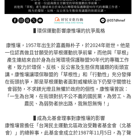
▐ 環保運動影響康惟壤的抗爭風格
康惟壤，1957年出生於嘉義縣朴子，於2024年逝世。他是
一位認真做且甘願受的草根運動抗爭前輩，而他與「草根」
產生連結來自於身為台灣環境保護聯盟90年代的專職工作
者，致力於環保、反核、反公害及生態保育議題的街頭宣
講。康惟壤讓環保聯盟的「草根性」和「行動性」充分發揮
在街頭抗爭，那是草根運動者面對威權統治下仍堅守關懷社
會弱勢，不求鎂光燈且無懼於政府的個性。康惟壤曾說：
「一生為台灣，在街頭對抗不公不義的國民黨，為勞工、為
農民、為弱勢者拚出路，我無怨無悔！」
▐ 成為北基會理事對康惟壤的影響
康惟壤曾擔任「台灣民主運動北區政治受難者基金會（北基
會）」的總幹事，此基金會成立於1987年11月5日，為了聲