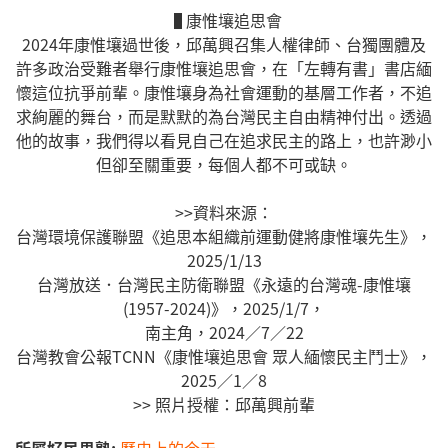
▐ 康惟壤追思會
2024年康惟壤過世後，邱萬興召集人權律師、台獨團體及
許多政治受難者舉行康惟壤追思會，在「左轉有書」書店緬
懷這位抗爭前輩。康惟壤身為社會運動的基層工作者，不追
求絢麗的舞台，而是默默的為台灣民主自由精神付出。透過
他的故事，我們得以看見自己在追求民主的路上，也許渺小
但卻至關重要，每個人都不可或缺。
>>資料來源：
台灣環境保護聯盟《追思本組織前運動健將康惟壤先生》，
2025/1/13
台灣放送．台灣民主防衛聯盟《永遠的台灣魂-康惟壤
(1957-2024)》，2025/1/7，
南主角，2024／7／22
台灣教會公報TCNN《康惟壤追思會 眾人緬懷民主鬥士》，
2025／1／8
>> 照片授權：邱萬興前輩
所屬好民思塾:
歷史上的今天